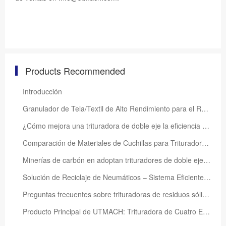
Products Recommended
Introducción
Granulador de Tela/Textil de Alto Rendimiento para el Reciclaje Sostenible
¿Cómo mejora una trituradora de doble eje la eficiencia del reciclaje de neumáticos usados?
Comparación de Materiales de Cuchillas para Trituradoras – SKD-11, DC53, 42CrMo, D2, Acero Aleado
Minerías de carbón en adoptan trituradores de doble eje para mayor eficiencia
Solución de Reciclaje de Neumáticos – Sistema Eficiente de Trituración y Recuperación de Caucho
Preguntas frecuentes sobre trituradoras de residuos sólidos
Producto Principal de UTMACH: Trituradora de Cuatro Ejes