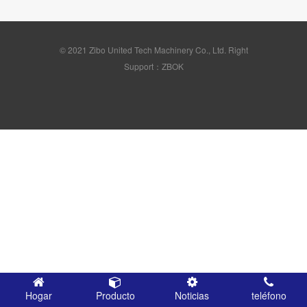
© 2021 Zibo United Tech Machinery Co., Ltd. Right
Support：ZBOK
Hogar
Producto
Noticias
teléfono