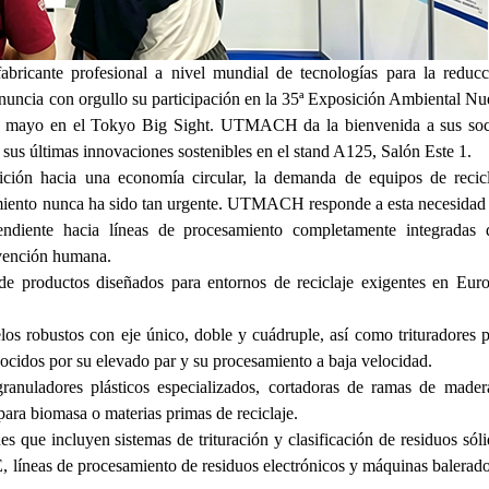
nte profesional a nivel mundial de tecnologías para la reducc
, anuncia con orgullo su participación en la 35ª Exposición Ambiental N
e mayo en el Tokyo Big Sight. UTMACH da la bienvenida a sus soc
n sus últimas innovaciones sostenibles en el stand A125, Salón Este 1.
ición hacia una economía circular, la demanda de equipos de recicl
endimiento nunca ha sido tan urgente. UTMACH responde a esta necesidad
ndiente hacia líneas de procesamiento completamente integradas 
rvención humana.
oductos diseñados para entornos de reciclaje exigentes en Euro
elos robustos con eje único, doble y cuádruple, así como trituradores 
onocidos por su elevado par y su procesamiento a baja velocidad.
anuladores plásticos especializados, cortadoras de ramas de mader
ara biomasa o materias primas de reciclaje.
s que incluyen sistemas de trituración y clasificación de residuos sól
, líneas de procesamiento de residuos electrónicos y máquinas balerad