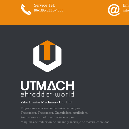
Service Tel:
Ema
86-186-5335-4363
inf
Zibo Liantai Machinery Co., Ltd.
Proporcione una ventanilla única de compra:
Trituradora, Trituradora, Granuladora, Astilladora,
Amoladora, cortador, etc. relevante para
Máquinas de reducción de tamaño y reciclaje de materiales sólidos