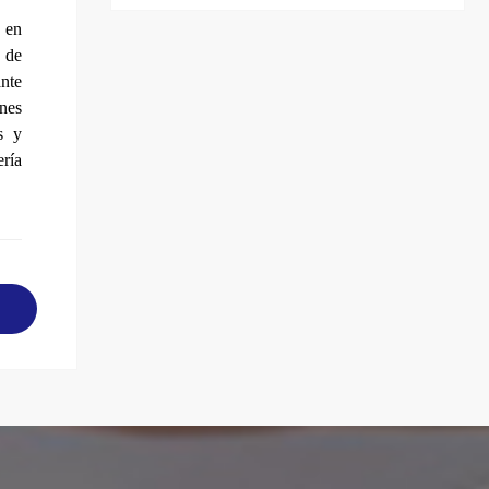
 en
s de
nte
ones
s y
ería