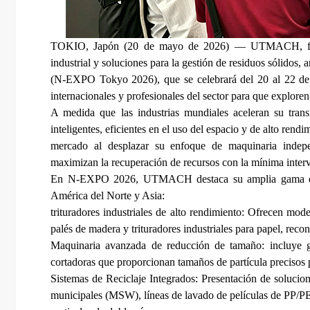
TOKIO, Japón (20 de mayo de 2026) — UTMACH, fabrica
industrial y soluciones para la gestión de residuos sólidos
(N-EXPO Tokyo 2026), que se celebrará del 20 al 22 d
internacionales y profesionales del sector para que explore
A medida que las industrias mundiales aceleran su trans
inteligentes, eficientes en el uso del espacio y de alto r
mercado al desplazar su enfoque de maquinaria indepe
maximizan la recuperación de recursos con la mínima inte
En N-EXPO 2026, UTMACH destaca su amplia gama de pr
América del Norte y Asia:
trituradores industriales de alto rendimiento: Ofrecen mod
palés de madera y trituradores industriales para papel, rec
Maquinaria avanzada de reducción de tamaño: incluye gr
cortadoras que proporcionan tamaños de partícula precisos p
Sistemas de Reciclaje Integrados: Presentación de solucione
municipales (MSW), líneas de lavado de películas de PP/PE