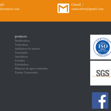
il:
Gmail：
o@utmach.com
utmscarlett@gmail.com
producto
Desfibradora
Trituradora
Astilladora de madera
Granulador
Amoladora
Cortador
Embaladora
Máquina de aguas residuales
Equipo Cutomizado