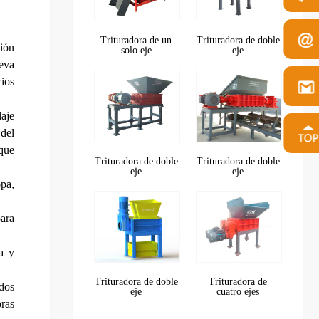
Trituradora de un
Trituradora de doble
ión
solo eje
eje
ueva
ios
aje
 del
que
Trituradora de doble
Trituradora de doble
eje
eje
pa,
para
a y
Trituradora de doble
Trituradora de
idos
eje
cuatro ejes
oras