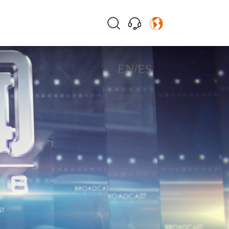
EN
/
ES