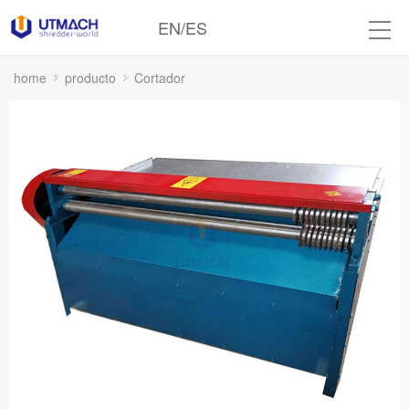
EN
/
ES
home
producto
Cortador