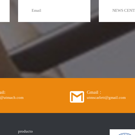
il:
Gmail：
o@utmach.com
utmscarlett@gmail.com
producto