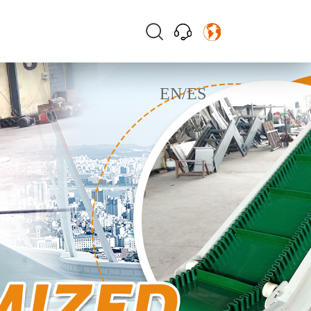
EN
/
ES